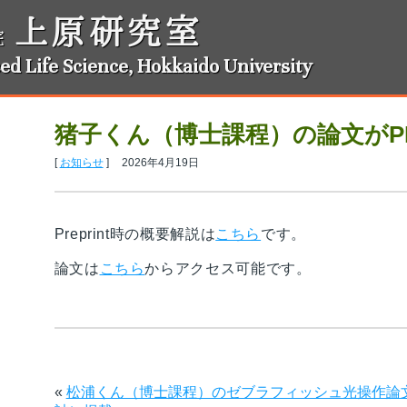
上原研究室
院
ed Life Science, Hokkaido University
猪子くん（博士課程）の論文がP
[
お知らせ
]
2026年4月19日
Preprint時の概要解説は
こちら
です。
論文は
こちら
からアクセス可能です。
«
松浦くん（博士課程）のゼブラフィッシュ光操作論文がCommu