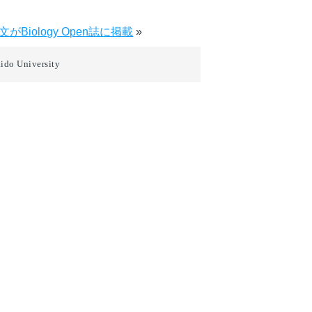
iology Open誌に掲載
»
ido University